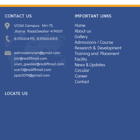
CONTACT US
IMPORTANT LINKS
Home
VISM Campus: NH-75,
About us
Jhansi Road,Gwalior-474001
Gallery
8370004115, 8370004105
Admissions / Course
Research & Development
admissionvism@gmail.com
Training and Placement
jinr@rediffmail.com
Facility
vism_gwalior@rediffmail.com
News & Updates
vce13@rediffmail.com
Circular
jipsr2019@gmail.com
Career
Contact
LOCATE US