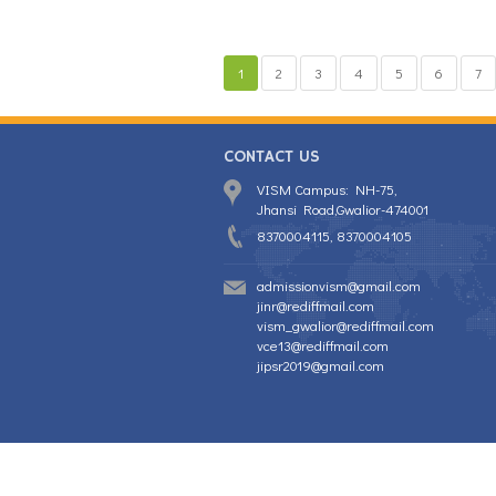
1
2
3
4
5
6
7
CONTACT US
VISM Campus: NH-75,
Jhansi Road,Gwalior-474001
8370004115, 8370004105
admissionvism@gmail.com
jinr@rediffmail.com
vism_gwalior@rediffmail.com
vce13@rediffmail.com
jipsr2019@gmail.com