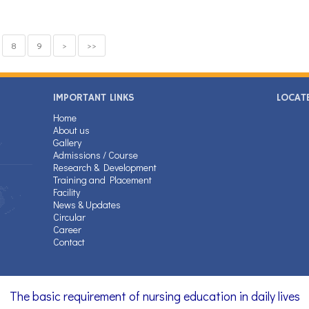
8
9
>
>>
IMPORTANT LINKS
LOCAT
Home
About us
Gallery
Admissions / Course
Research & Development
Training and Placement
Facility
News & Updates
Circular
Career
Contact
The basic requirement of nursing education in daily lives